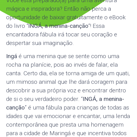
Você está preparado(a) para uma aventura
mágica e inspiradora? Então não perca a
oportunidade de baixar gratuitamente o eBook
do livro “
INGÁ, a menina-canção
“! Essa
encantadora fábula irá tocar seu coração e
despertar sua imaginação.
Ingá
é uma menina que se sente como uma
rocha na planície, pois ao invés de falar, ela
canta. Certo dia, ela se torna amiga de um quati,
um mimoso animal que lhe dará coragem para
descobrir a sua própria voz e encontrar dentro
de si o seu verdadeiro poder. “
INGÁ, a menina-
canção
” é uma fábula para crianças de todas as
idades que vai emocionar e encantar, uma lenda
contemporânea que presta uma homenagem
para a cidade de Maringá e que incentiva todos